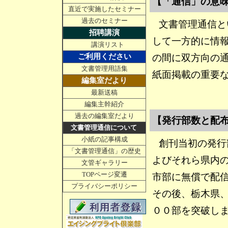
【「通信」の意
直近で実施したセミナー
過去のセミナー
文書管理通信と
招聘講演
して一方的に情
講演リスト
ご利用ください
の間に双方向の
文書管理用語集
紙面掲載の重要
編集室だより
最新送稿
編集主幹紹介
過去の編集室だより
【発行部数と配
文書管理通信について
小紙の記事構成
創刊当初の発行
「文書管理通信」の歴史
よびそれら県内
文管ギャラリー
TOPページ変遷
市部に無償で配
プライバシーポリシー
その後、栃木県
００部を突破し