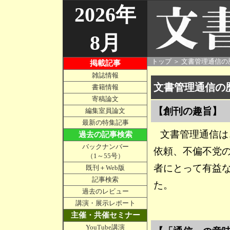
2026年
8月
○
トップ
＞
文書管理通信の
掲載記事
雑誌情報
文書管理通信の
書籍情報
寄稿論文
【創刊の趣旨】
編集室員論文
最新の特集記事
文書管理通信は
過去の記事検索
バックナンバー
依頼、不偏不党
（1～55号）
者にとって有益
既刊＋Web版
記事検索
た。
過去のレビュー
講演・展示レポート
主催・共催セミナー
YouTube講演