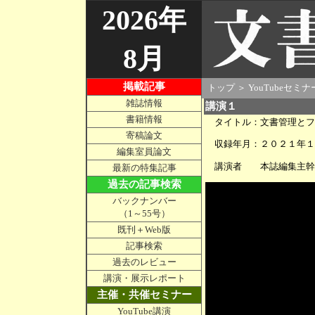
2026年
8月
掲載記事
○
トップ
＞
YouTubeセミナ
雑誌情報
講演１
書籍情報
タイトル：文書管理と
寄稿論文
収録年月：２０２１年
編集室員論文
講演者 本誌編集主幹
最新の特集記事
過去の記事検索
バックナンバー
（1～55号）
既刊＋Web版
記事検索
過去のレビュー
講演・展示レポート
主催・共催セミナー
YouTube講演