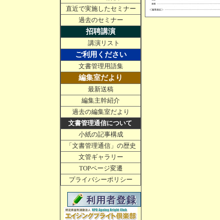
直近で実施したセミナー
過去のセミナー
招聘講演
講演リスト
ご利用ください
文書管理用語集
編集室だより
最新送稿
編集主幹紹介
過去の編集室だより
文書管理通信について
小紙の記事構成
「文書管理通信」の歴史
文管ギャラリー
TOPページ変遷
プライバシーポリシー