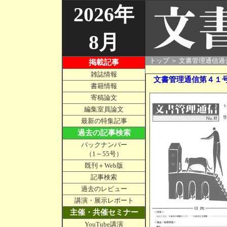
2026年
8月
○
トップ
＞
文書管理通信過
掲載記事
雑誌情報
文書管理通信第４１
書籍情報
寄稿論文
編集室員論文
最新の特集記事
過去の記事検索
バックナンバー
（1～55号）
既刊＋Web版
記事検索
過去のレビュー
講演・展示レポート
主催・共催セミナー
YouTube講演