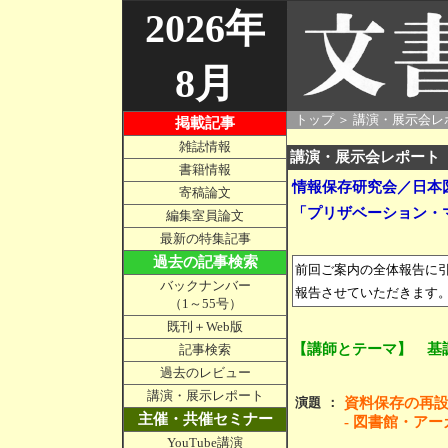
2026年
8月
○
トップ
＞
講演・展示会レ
掲載記事
雑誌情報
講演・展示会レポート
書籍情報
情報保存研究会／日本
寄稿論文
「プリザベーション・
編集室員論文
最新の特集記事
過去の記事検索
前回ご案内の全体報告に
バックナンバー
報告させていただきます
（1～55号）
既刊＋Web版
【講師とテーマ】 基
記事検索
過去のレビュー
講演・展示レポート
演題
：
資料保存の再
主催・共催セミナー
- 図書館・ア
YouTube講演