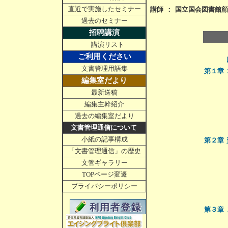
直近で実施したセミナー
講師
：
国立国会図書館
過去のセミナー
招聘講演
講演リスト
ご利用ください
文書管理用語集
第１章
編集室だより
最新送稿
編集主幹紹介
過去の編集室だより
文書管理通信について
小紙の記事構成
第２章
「文書管理通信」の歴史
文管ギャラリー
TOPページ変遷
プライバシーポリシー
第３章